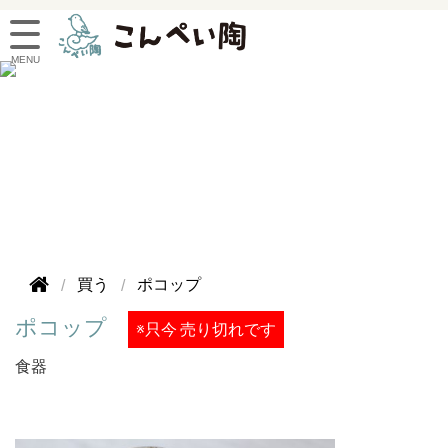
買う
ポコップ
ポコップ
※只今 売り切れです
食器