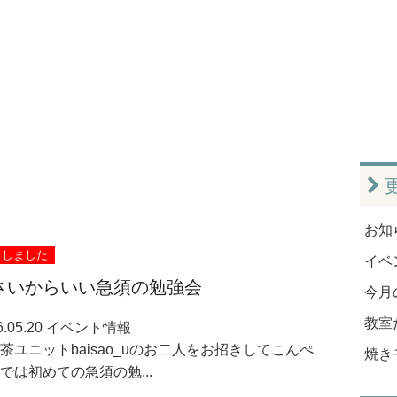
お知ら
了しました
イベン
さいからいい急須の勉強会
今月
教室だ
6.05.20 イベント情報
茶ユニットbaisao_uのお二人をお招きしてこんぺ
焼き
では初めての急須の勉...