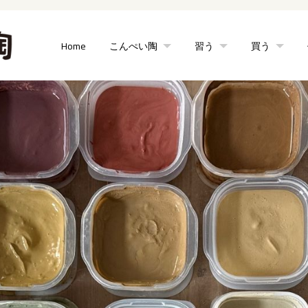
Home
こんぺい陶
習う
買う