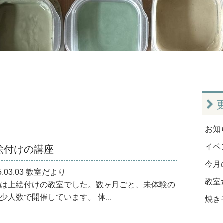
お知ら
絵付けの講座
イベン
今月
5.03.03 教室だより
教室だ
は上絵付けの教室でした。数ヶ月ごと、未体験の
少人数で開催しています。 体...
焼き