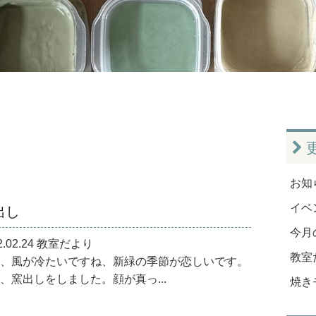
お知ら
出し
イベン
今月
2.02.24 教室だより
教室だ
、風が冷たいですね、新緑の季節が恋しいです。
、窯出しをしました。顔が真っ...
焼き