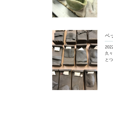
ベ
202
久々
とつ