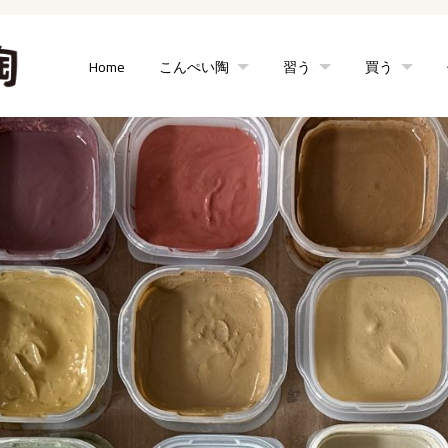
Home
こんぺい陶
習う
買う