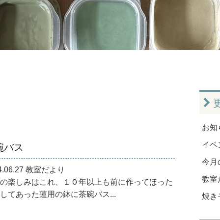
お知ら
碗バス
イベン
今月
4.06.27 教室だより
教室だ
の楽しみはこれ、１０年以上も前に作ってほった
してあった蓮用の鉢に茶碗バス...
焼き