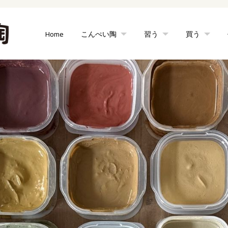
Home
こんぺい陶
習う
買う