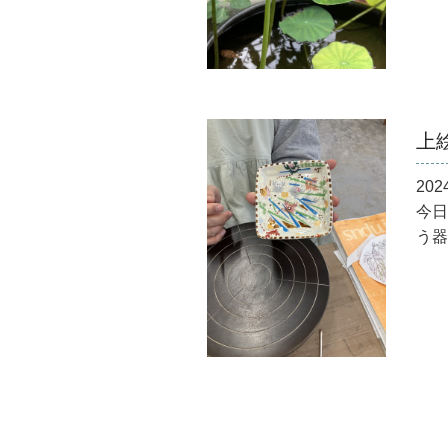
上
202
今日
う器