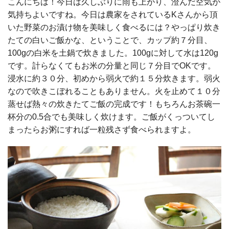
こんにちは！今日は久しぶりに雨も上がり、澄んだ空気が
気持ちよいですね。今日は農家をされているKさんから頂
いた野菜のお漬け物を美味しく食べるには？やっぱり炊き
たての白いご飯かな、ということで、カップ約７分目、
100gの白米を土鍋で炊きました。100gに対して水は120g
です。計らなくてもお米の分量と同じ７分目でOKです。
浸水に約３０分、初めから弱火で約１５分炊きます。弱火
なので吹きこぼれることもありません。火を止めて１０分
蒸せば熱々の炊きたてご飯の完成です！もちろんお茶碗一
杯分の0.5合でも美味しく炊けます。ご飯がくっついてし
まったらお粥にすれば一粒残さず食べられますよ。