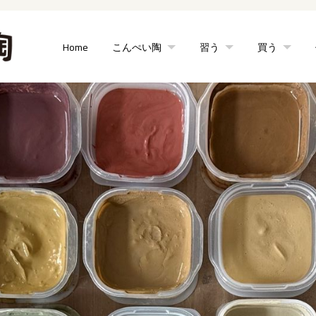
Home
こんぺい陶
習う
買う