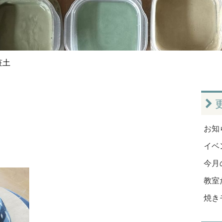
粧土
お知ら
イベン
今月
教室だ
焼き