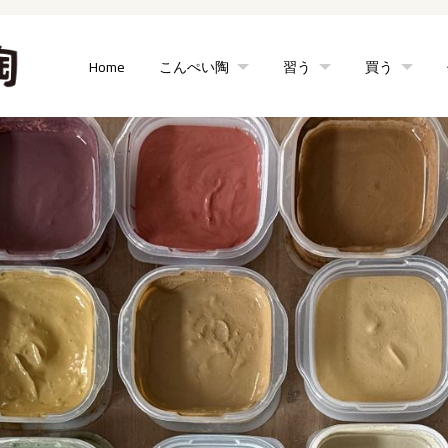
Home
こんぺい陶
習う
買う