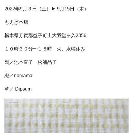
2022年9月３日（土）▶︎ 9月15日（木）
もえぎ本店
栃木県芳賀郡益子町上大羽堂ヶ入2356
１０時３０分〜１６時 火、水曜休み
陶／池本直子 松浦晶子
織／nomama
革／ Dipsum