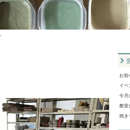
す
お知ら
イベン
今月
教室だ
焼き