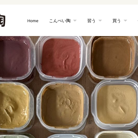
Home
こんぺい陶
習う
買う