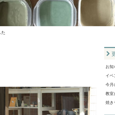
した
お知ら
イベン
今月
教室だ
焼き