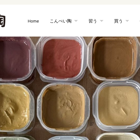
Home
こんぺい陶
習う
買う