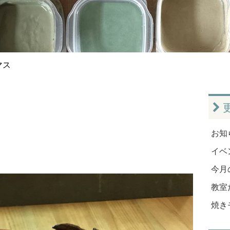
マス
お知ら
イベン
今月
教室だ
焼き