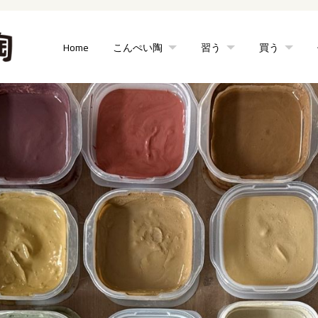
Home
こんぺい陶
習う
買う