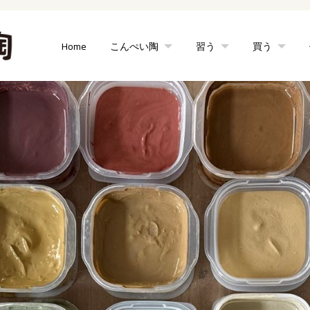
Home
こんぺい陶
習う
買う