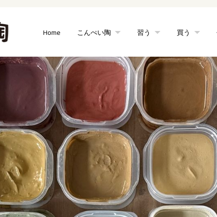
Home
こんぺい陶
習う
買う