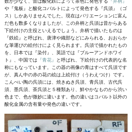
数が少なく、昔は酸化鉄によって茶色に発色する
『弁柄』
や『鬼板』と酸化コバルトによって発色する『呉須』（ゴ
ス）しかありませんでした。現在はバリエーションに富ん
だ色も数多くなりましたが、この弁柄と呉須は昔からある
下絵付けの主役といえるでしょう。弁柄で描いたものは
『鉄絵』と呼ばれ、唐津や織部などにみられる、おおらか
な筆運びの絵付けによく見られます。呉須で描かれたもの
を、日本では『染付』、英語では『ブルーアンドホワイ
ト』、中国では
『青花』
と呼ばれ、下絵付けの代表的な名
称にもなっています。この器の画像の青はすべて呉須です
が、真ん中の赤の花の絵は上絵付け（うわえつけ）です。
こんぺい陶の呉須には、焼きぬき呉須、青呉須、古代呉
須、墨呉須、茶呉須と５種類あり、鮮やかなものから渋い
色まで、色が微妙に違います。色の違いはコバルト以外の
酸化金属の含有量や発色の違いです。