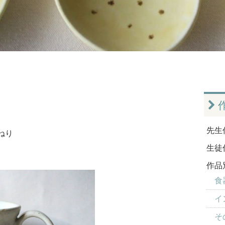
先生
ねり
生徒
作品
食器
イ
そ