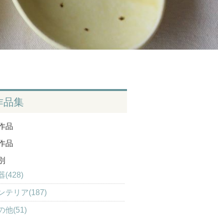
作品集
作品
作品
別
(428)
ンテリア(187)
の他(51)