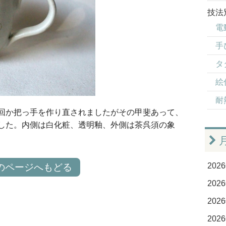
技法
電
手
タ
絵付
耐
回か把っ手を作り直されましたがその甲斐あって、
した。内側は白化粧、透明釉、外側は茶呉須の象
2026
のページへもどる
2026
2026
2026