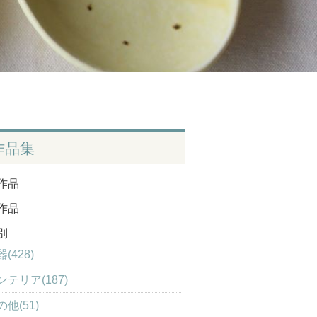
作品集
作品
作品
別
(428)
ンテリア(187)
の他(51)