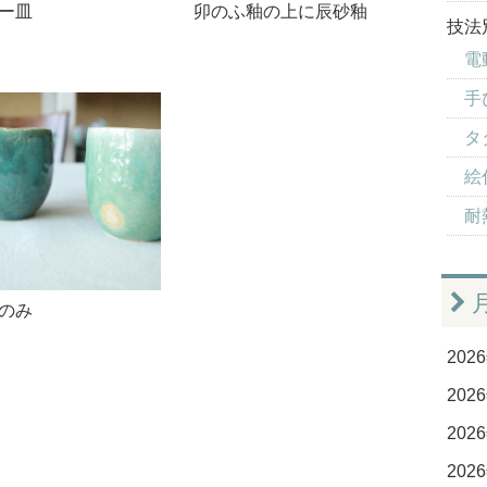
ー皿
卯のふ釉の上に辰砂釉
技法
電
手
タ
絵付
耐
のみ
2026
2026
2026
2026