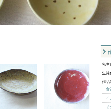
先生
生徒
作品
食器
イ
そ