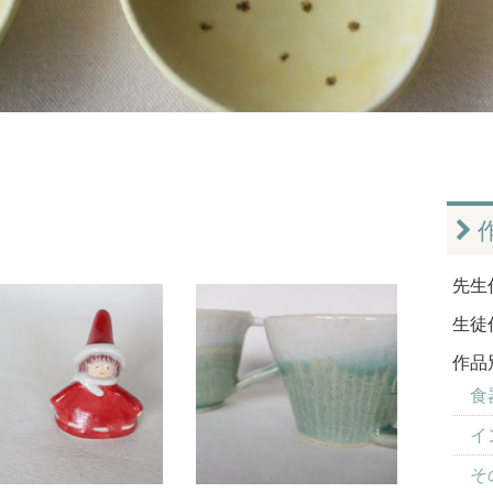
先生
生徒
作品
食器
イ
そ