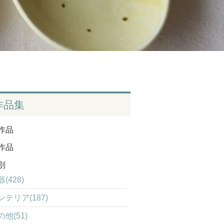
作品集
作品
作品
別
(428)
ンテリア(187)
の他(51)