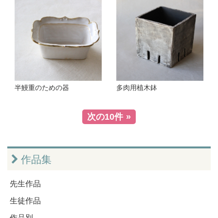
半鰻重のための器
多肉用植木鉢
次の10件
作品集
先生作品
生徒作品
作品別