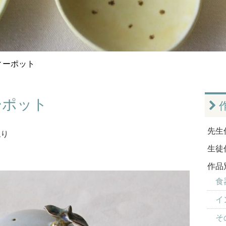
ィーポット
ーポット
先生
ねり
生徒
作品
食器
イ
そ