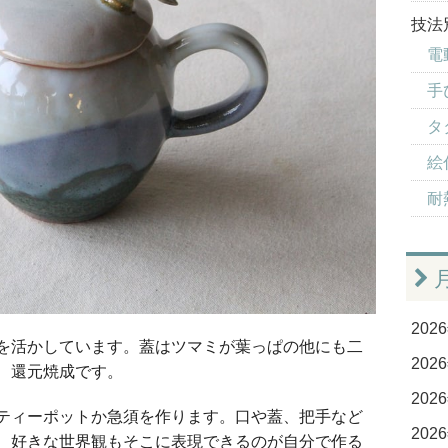
技法
電
手
タ
絵
耐
2026
を活かしています。蓋はツマミが葉っぱの他にも二
2026
、還元焼成です。
2026
ティーポットか急須を作ります。口や蓋、把手など
2026
、好きな世界観もそこに表現できるのが自分で作る