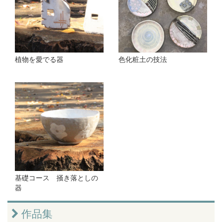
植物を愛でる器
色化粧土の技法
基礎コース 掻き落としの
器
作品集