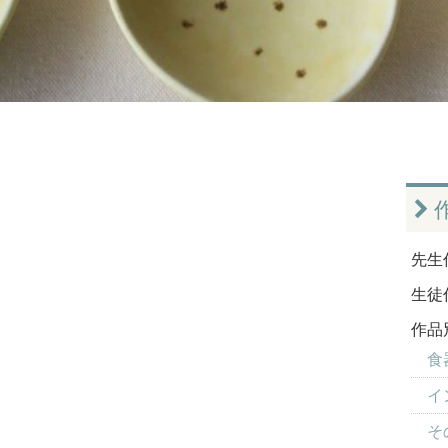
先生
生徒
作品
食器
イ
そ