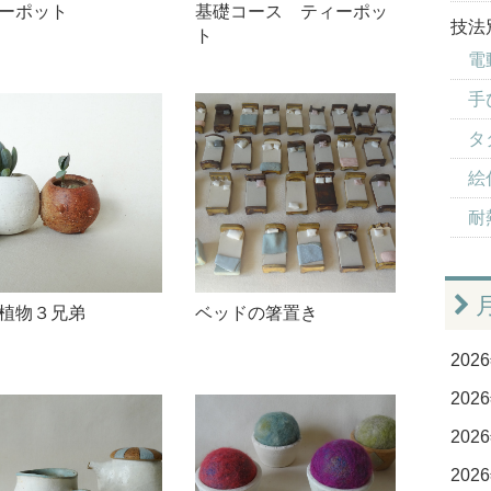
ーポット
基礎コース ティーポッ
技法
ト
電
手
タ
絵
耐
植物３兄弟
ベッドの箸置き
2026
2026
2026
2026