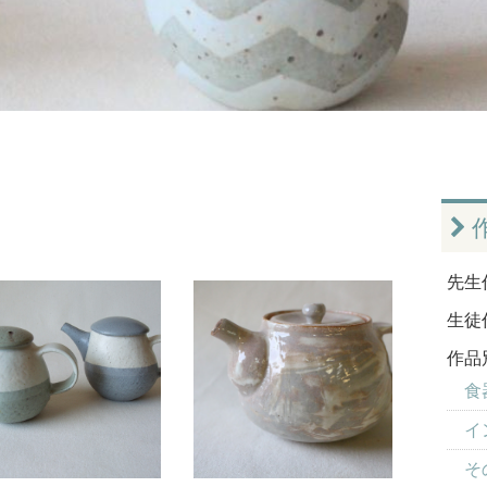
先生
生徒
作品
食器
イ
そ