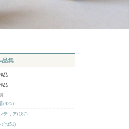
作品集
作品
作品
別
(425)
ンテリア(187)
の他(51)