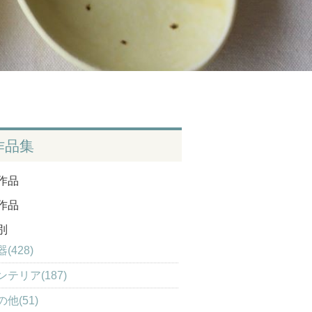
作品集
作品
作品
別
(428)
ンテリア(187)
の他(51)