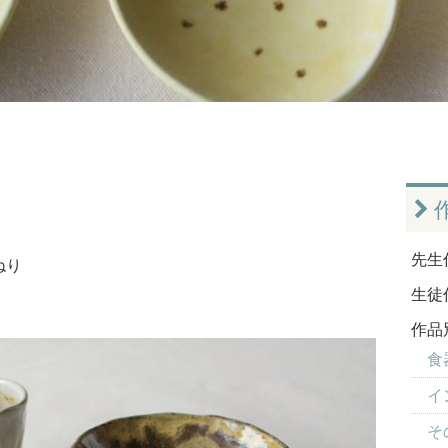
先生
ねり
生徒
作品
食器
イ
そ