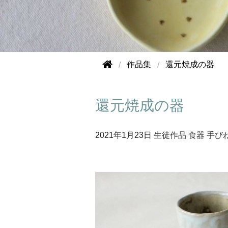
作品集
還元焼成の器
還元焼成の器
2021年
1月23日
生徒作品
食器
手び