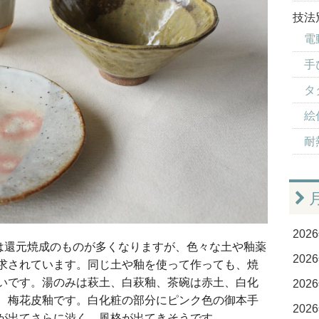
技法
電
手
タ
絵付
耐
2026
は還元焼成のものが多くなりますが、色々な土や釉薬
2026
求されています。同じ土や釉を使って作っても、焼
いです。湯のみは萩土、白萩釉、茶碗は赤土、白化
2026
、梅花皮釉です。白化粧の部分にピンク色の御本手
2026
が出てさらに渋く、風格が出てきそうです。