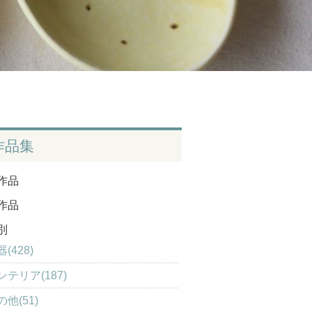
作品集
作品
作品
別
(428)
ンテリア(187)
の他(51)