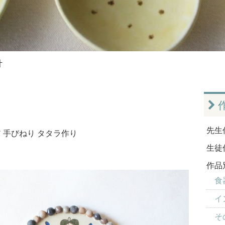
計
先生
ア
手びねり
タタラ作り
生徒
作品
食器
イ
そ