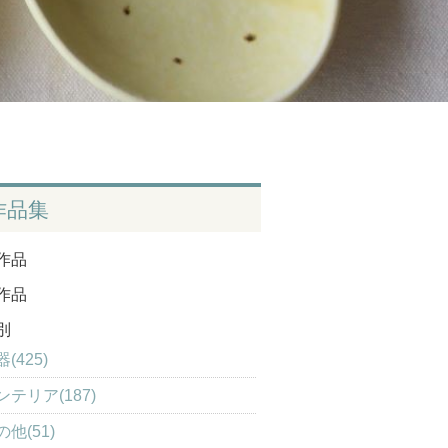
作品集
作品
作品
別
(425)
ンテリア(187)
の他(51)