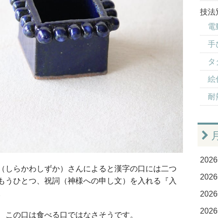
技法
電
手
タ
絵
耐
2026
（しらかわしずか）さんによると漢字の口には二つ
2026
もうひとつ、祝詞（神様への申し文）を入れる『入
。
2026
2026
、この口は食べる口ではなさそうです。