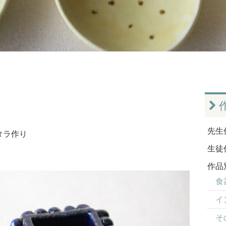
先生
タラ作り
生徒
作品
食器
イ
そ