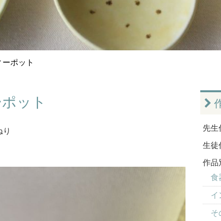
ィーポット
ーポット
先生
ねり
生徒
作品
食器
イ
そ