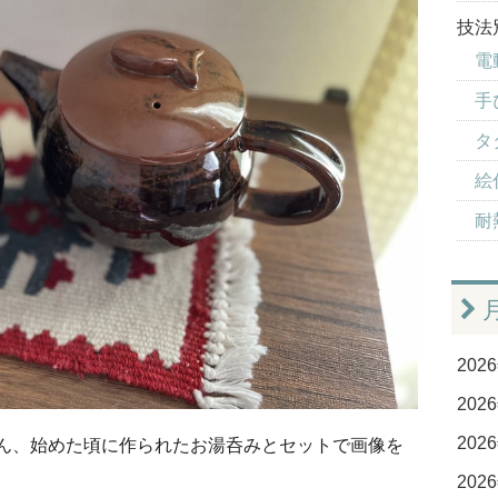
技法
電
手
タ
絵付
耐
2026
2026
2026
ん、始めた頃に作られたお湯呑みとセットで画像を
2026