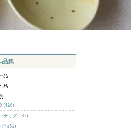
作品集
作品
作品
別
(428)
ンテリア(187)
の他(51)