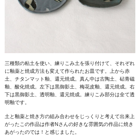
三種類の粘土を使い、練りこみ土を張り付けて、それぞれ
に釉薬と焼成方法も変えて作られたお皿です。上から赤
土、チタンマット釉、還元焼成。真ん中は古陶土、砧青磁
釉、酸化焼成。左下は黒御影土、梅花皮釉、還元焼成。右
下は黒御影土、透明釉、還元焼成。練りこみ部分は全て透
明釉です。
土と釉薬と焼き方の組み合わせをじっくりと考えて出来上
がったこの作品は作者Nさんの好きな雰囲気の作品に焼き
あがったのでは！と感じました。