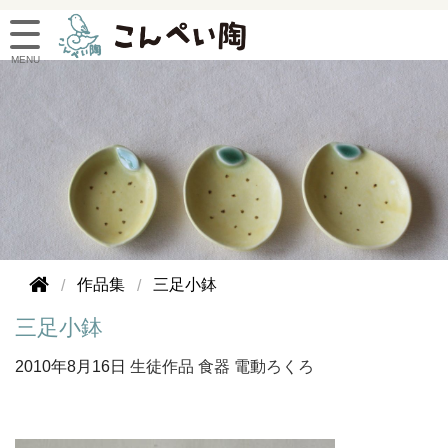
作品集
三足小鉢
三足小鉢
2010年
8月16日
生徒作品
食器
電動ろくろ