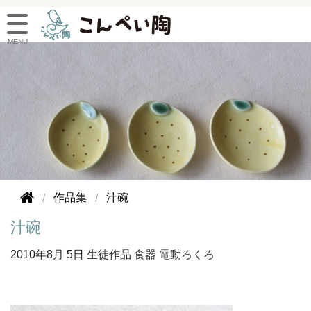
作品集
汁碗
汁碗
2010年
8月 5日
生徒作品
食器
電動ろくろ