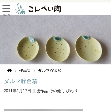
作品集
ダルマ貯金箱
ダルマ貯金箱
2011年
1月17日
生徒作品
その他
手びねり