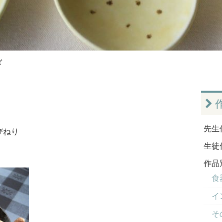
ぎ
先生
びねり
生徒
作品
食器
イ
そ