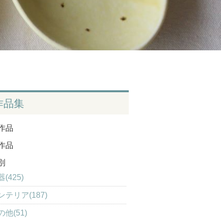
作品集
作品
作品
別
(425)
ンテリア(187)
の他(51)