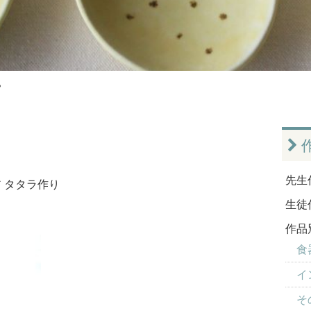
？
先生
ア
タタラ作り
生徒
作品
食器
イ
そ