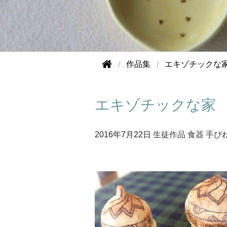
作品集
エキゾチックな
エキゾチックな家
2016年
7月22日
生徒作品
食器
手び