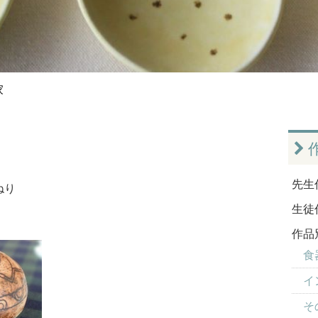
家
先生
ねり
生徒
作品
食器
イ
そ