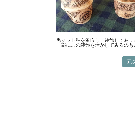
黒マット釉を象嵌して装飾してあり
一部にこの装飾を活かしてみるのも
元