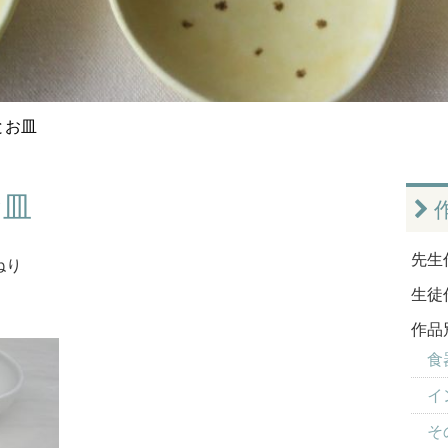
とお皿
お皿
先生
ねり
生徒
作品
食器
イ
そ