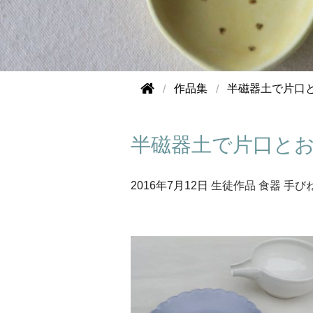
作品集
半磁器土で片口
半磁器土で片口と
2016年
7月12日
生徒作品
食器
手び