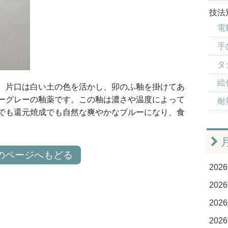
技法
電
手
タ
絵
。片口は白い土の色を活かし、卯のふ釉を掛けてあ
ーグレーの釉薬です。この釉は濃さや温度によって
耐
でも還元焼成でも自然な爽やかなブルーになり、食
のページへもどる
2026
2026
2026
2026