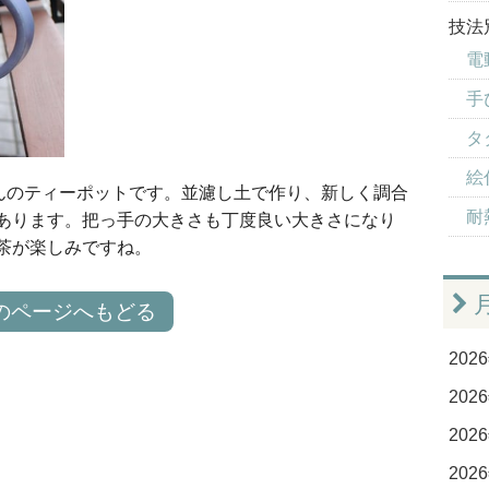
技法
電
手
タ
絵
んのティーポットです。並濾し土で作り、新しく調合
耐
あります。把っ手の大きさも丁度良い大きさになり
茶が楽しみですね。
のページへもどる
2026
2026
2026
2026