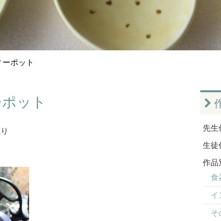
ィーポット
ーポット
先生
ねり
生徒
作品
食器
イ
そ