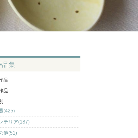
作品集
作品
作品
別
(425)
ンテリア(187)
の他(51)