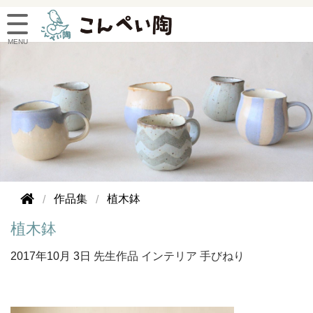
作品集
植木鉢
植木鉢
2017年
10月 3日
先生作品
インテリア
手びねり