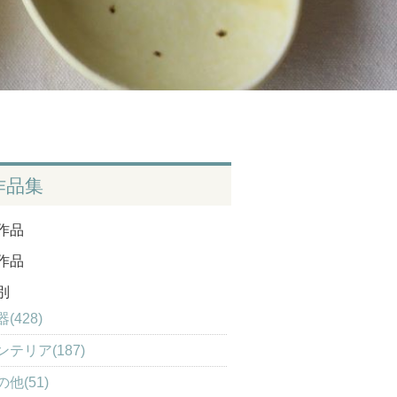
作品集
作品
作品
別
(428)
ンテリア(187)
の他(51)