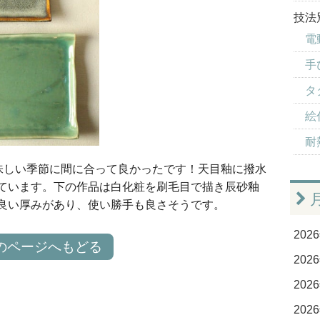
技法
電
手
タ
絵付
耐
味しい季節に間に合って良かったです！天目釉に撥水
ています。下の作品は白化粧を刷毛目で描き辰砂釉
良い厚みがあり、使い勝手も良さそうです。
2026
のページへもどる
2026
2026
2026