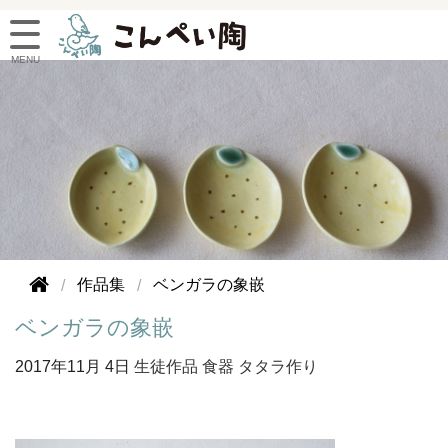
作品集
ベンガラの象嵌
ベンガラの象嵌
2017年
11月 4日
生徒作品
食器
タタラ作り