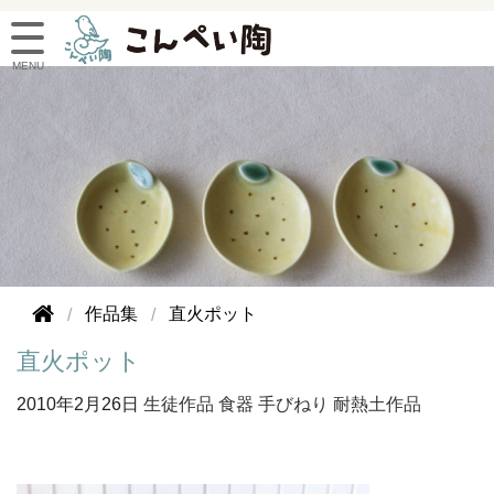
作品集
直火ポット
直火ポット
2010年
2月26日
生徒作品
食器
手びねり
耐熱土作品