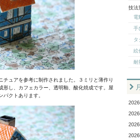
技法
電
手
タ
絵
耐
ニチュアを参考に制作されました。３ミリと薄作り
成形し、カフェカラー、透明釉、酸化焼成です。屋
ンパクトあります。
2026
2026
2026
2026