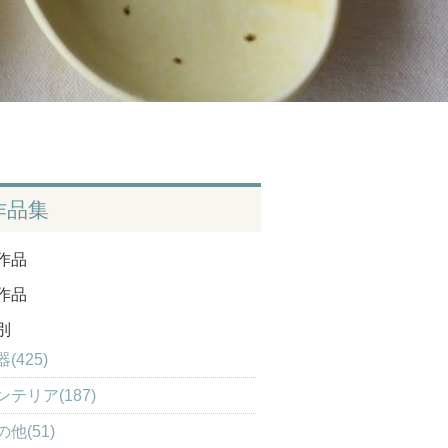
作品集
作品
作品
別
(425)
ンテリア(187)
の他(51)