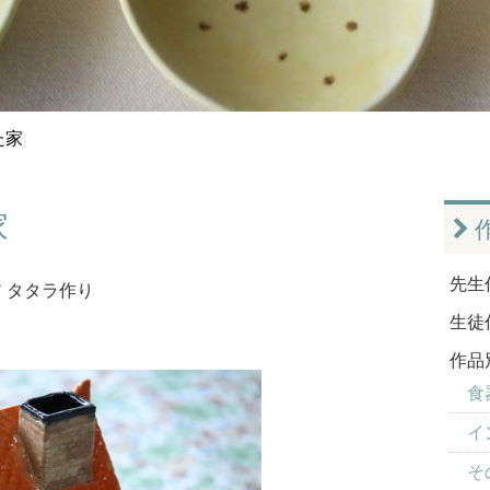
た家
家
先生
ア
タタラ作り
生徒
作品
食器
イ
そ