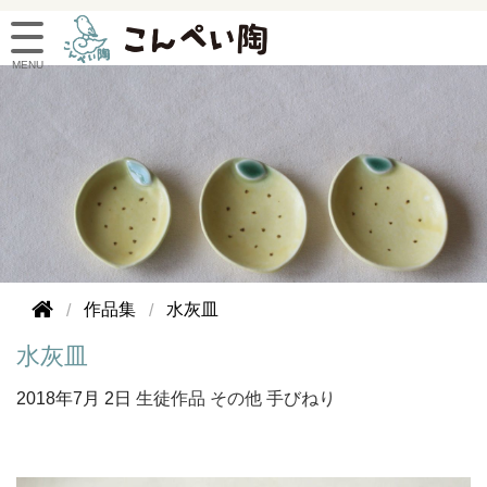
作品集
水灰皿
水灰皿
2018年
7月 2日
生徒作品
その他
手びねり