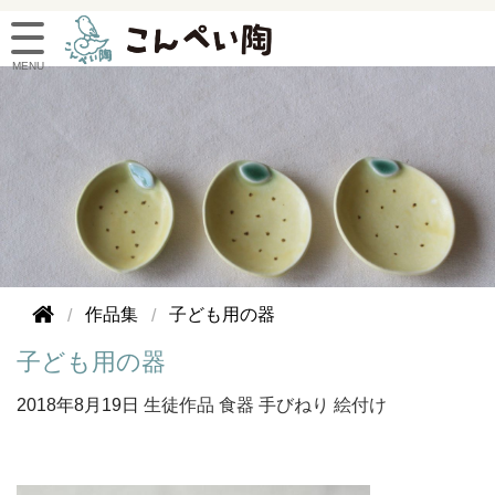
作品集
子ども用の器
子ども用の器
2018年
8月19日
生徒作品
食器
手びねり
絵付け