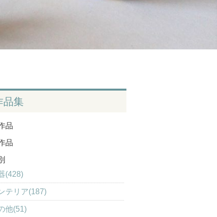
作品集
作品
作品
別
(428)
ンテリア(187)
の他(51)