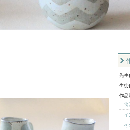
先生
生徒
作品
食器
イ
そ