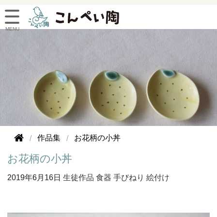
作品集
お花柄の小丼
お花柄の小丼
2019年
6月16日
生徒作品
食器
手びねり
絵付け