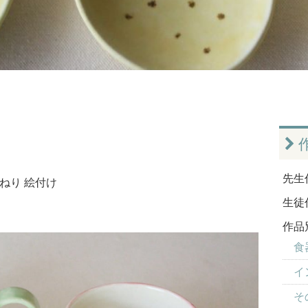
先生
ねり
絵付け
生徒
作品
食器
イ
そ