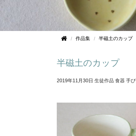
作品集
半磁土のカップ
半磁土のカップ
2019年
11月30日
生徒作品
食器
手び