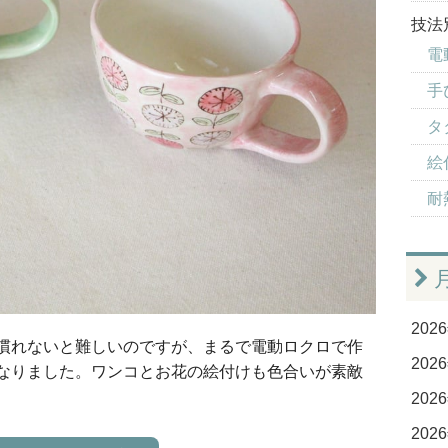
技法
電
手
タ
絵付
耐
2026
慣れないと難しいのですが、まるで電動ロクロで作
2026
なりました。ワンコとお花の絵付けも色合いが素敵
2026
2026