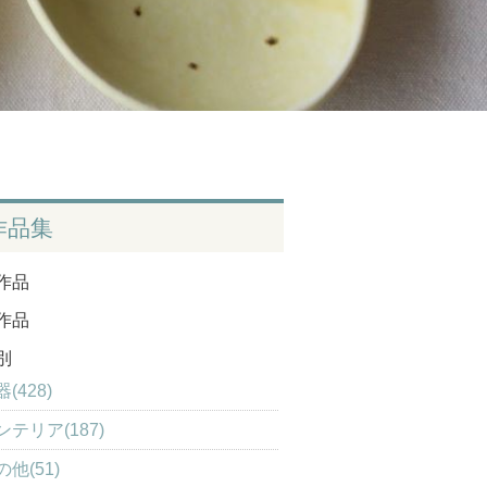
作品集
作品
作品
別
(428)
ンテリア(187)
の他(51)