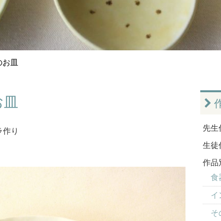
のお皿
お皿
先生
ラ作り
生徒
作品
食器
イ
そ