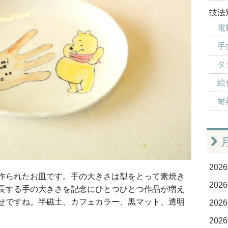
技法
電
手
タ
絵付
耐
2026
作られたお皿です。手の大きさは型をとって素焼き
2026
長する手の大きさを記念にひとつひとつ作品が増え
せですね。半磁土、カフェカラー、黒マット、透明
2026
2026