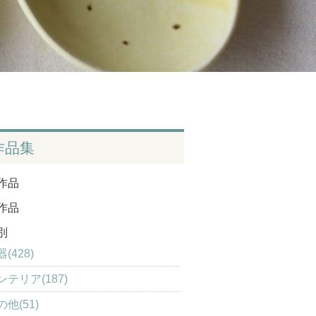
作品集
作品
作品
別
(428)
ンテリア(187)
の他(51)