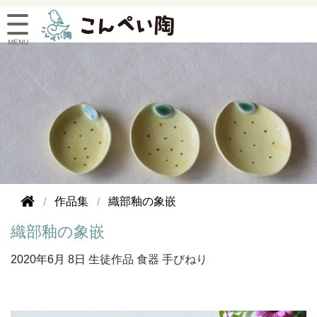
作品集
織部釉の象嵌
織部釉の象嵌
2020年
6月 8日
生徒作品
食器
手びねり