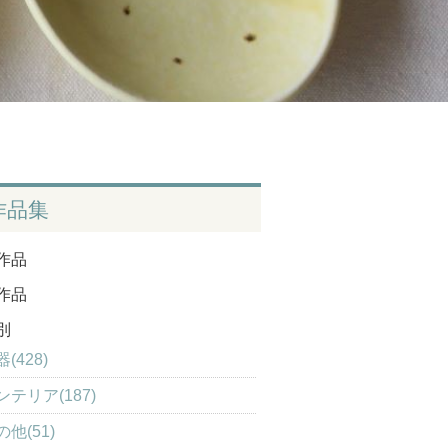
作品集
作品
作品
別
(428)
ンテリア(187)
の他(51)