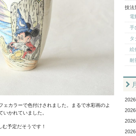
技法
電
手
タ
絵付
耐
2026
フェカラーで色付けされました。まるで水彩画のよ
2026
ていかれていました。
2026
しむ予定だそうです！
2026