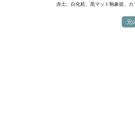
赤土、白化粧、黒マット釉象嵌、カ
元