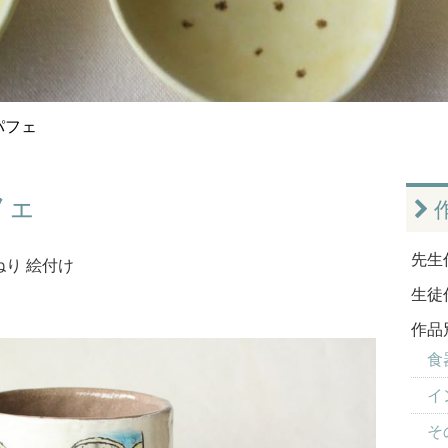
パフェ
フェ
先生
ねり
絵付け
生徒
作品
食器
イ
そ