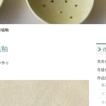
青磁釉
磁釉
先生
ラ作り
生徒
作品
食器
イ
そ