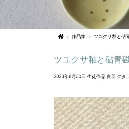
作品集
ツユクサ釉と砧
ツユクサ釉と砧青
2023年
8月30日
生徒作品
食器
タタ